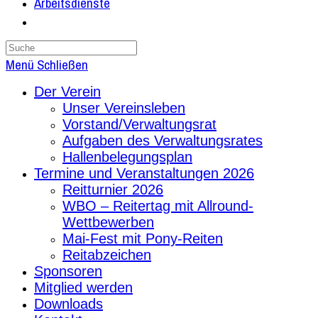
Arbeitsdienste
Search
this
Menü
Schließen
website
Der Verein
Unser Vereinsleben
Vorstand/Verwaltungsrat
Aufgaben des Verwaltungsrates
Hallenbelegungsplan
Termine und Veranstaltungen 2026
Reitturnier 2026
WBO – Reitertag mit Allround-
Wettbewerben
Mai-Fest mit Pony-Reiten
Reitabzeichen
Sponsoren
Mitglied werden
Downloads