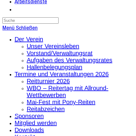
Arbeitsdienste
Search
this
Menü
Schließen
website
Der Verein
Unser Vereinsleben
Vorstand/Verwaltungsrat
Aufgaben des Verwaltungsrates
Hallenbelegungsplan
Termine und Veranstaltungen 2026
Reitturnier 2026
WBO – Reitertag mit Allround-
Wettbewerben
Mai-Fest mit Pony-Reiten
Reitabzeichen
Sponsoren
Mitglied werden
Downloads