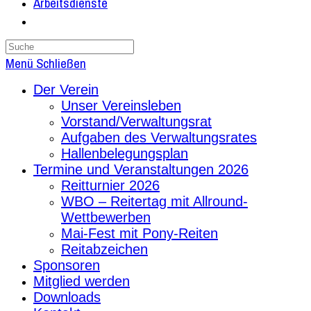
Arbeitsdienste
Search
this
Menü
Schließen
website
Der Verein
Unser Vereinsleben
Vorstand/Verwaltungsrat
Aufgaben des Verwaltungsrates
Hallenbelegungsplan
Termine und Veranstaltungen 2026
Reitturnier 2026
WBO – Reitertag mit Allround-
Wettbewerben
Mai-Fest mit Pony-Reiten
Reitabzeichen
Sponsoren
Mitglied werden
Downloads